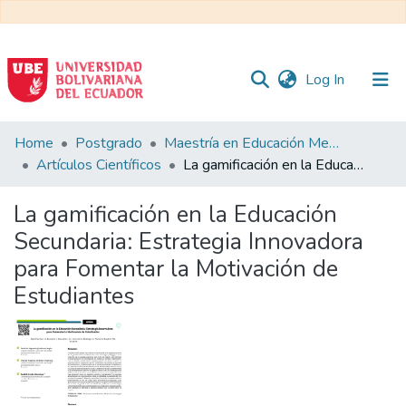
(current)
Log In
Communities
Home
Postgrado
Maestría en Educación Mención en Pedagogía en Entornos Digitales
&
Artículos Científicos
La gamificación en la Educación Secundaria: Estrategia Innovadora para Fomentar la Motivación de Estudiantes
Collections
La gamificación en la Educación
All of DSpace
Secundaria: Estrategia Innovadora
para Fomentar la Motivación de
Statistics
Estudiantes