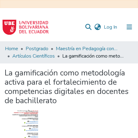
(current)
Log In
Communities
Home
Postgrado
Maestría en Pedagogía con Mención en Formación Técnica y Profesional
&
Artículos Científicos
La gamificación como metodología activa para el fortalecimiento de competencias digitales en docentes de bachillerato
Collections
La gamificación como metodología
All of DSpace
activa para el fortalecimiento de
competencias digitales en docentes
Statistics
de bachillerato