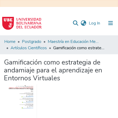
(current)
Log In
Communities
Home
Postgrado
Maestría en Educación Mención en Pedagogía en Entornos Digitales
&
Artículos Científicos
Gamificación como estrategia de andamiaje para el aprendizaje en Entornos Virtuales
Collections
Gamificación como estrategia de
All of DSpace
andamiaje para el aprendizaje en
Entornos Virtuales
Statistics