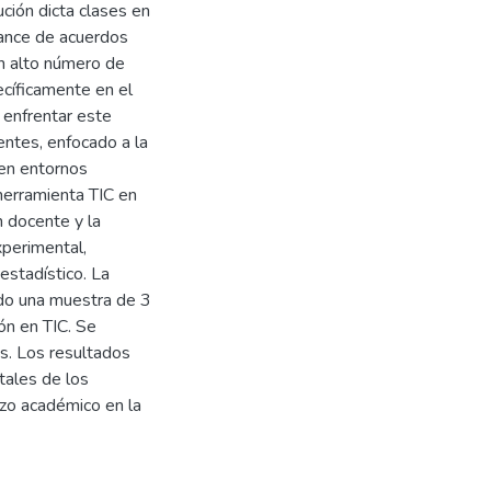
ción dicta clases en
lcance de acuerdos
un alto número de
cíficamente en el
 enfrentar este
entes, enfocado a la
 en entornos
 herramienta TIC en
n docente y la
xperimental,
estadístico. La
ndo una muestra de 3
ón en TIC. Se
s. Los resultados
tales de los
rzo académico en la