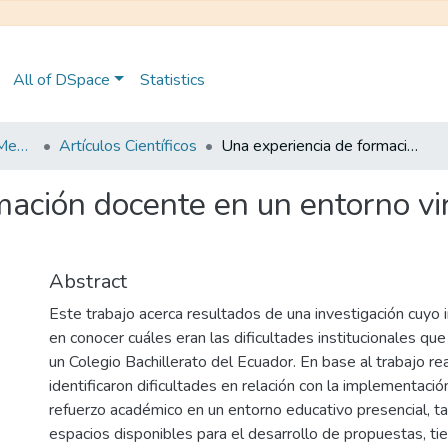
All of DSpace
Statistics
Maestría en Educación Mención en Pedagogía en Entornos Digitales
Artículos Científicos
Una experiencia de formación docente en un entorno virtual para el abordaje del refuerzo académico
ación docente en un entorno vir
Abstract
Este trabajo acerca resultados de una investigación cuyo i
en conocer cuáles eran las dificultades institucionales q
un Colegio Bachillerato del Ecuador. En base al trabajo re
identificaron dificultades en relación con la implementac
refuerzo académico en un entorno educativo presencial, ta
espacios disponibles para el desarrollo de propuestas, t