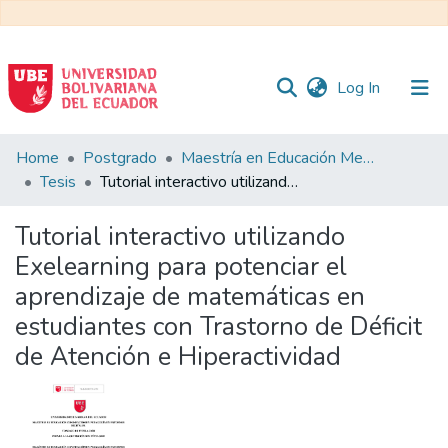
(current)
Log In
Communities
Home
Postgrado
Maestría en Educación Mención en Pedagogía en Entornos Digitales
&
Tesis
Tutorial interactivo utilizando Exelearning para potenciar el aprendizaje de matemáticas en estudiantes con Trastorno de Déficit de Atención e Hiperactividad
Collections
Tutorial interactivo utilizando
All of DSpace
Exelearning para potenciar el
aprendizaje de matemáticas en
Statistics
estudiantes con Trastorno de Déficit
de Atención e Hiperactividad