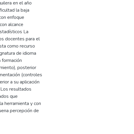
ilera en el año
icultad la baja
 con enfoque
 con alcance
estadísticos La
os docentes para el
ista como recurso
ignatura de idioma
a formación
miento), posterior
ementación (controles
rior a su aplicación
 Los resultados
mados que
la herramienta y con
buena percepción de