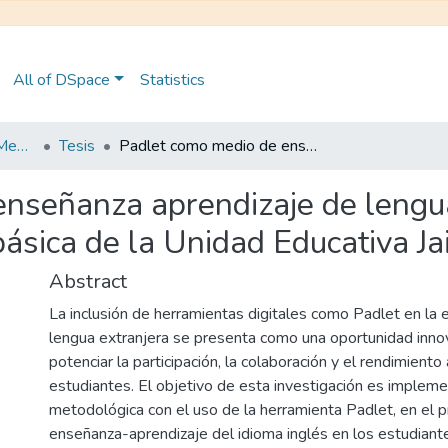
All of DSpace
Statistics
Maestría en Educación Mención en Pedagogía en Entornos Digitales
Tesis
Padlet como medio de enseñanza aprendizaje de lengua extranjera en estudiantes de 8vo de básica de la Unidad Educativa Jaime Roldós Aguilera
nseñanza aprendizaje de lengua
básica de la Unidad Educativa J
Abstract
La inclusión de herramientas digitales como Padlet en la 
lengua extranjera se presenta como una oportunidad inno
potenciar la participación, la colaboración y el rendimient
estudiantes. El objetivo de esta investigación es impleme
metodológica con el uso de la herramienta Padlet, en el 
enseñanza-aprendizaje del idioma inglés en los estudian