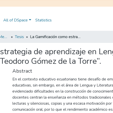
All of DSpace
Statistics
Maestría en Educación Mención en Pedagogía en Entornos Digitales
Tesis
La Gamificación como estrategia de aprendizaje en Lengua y Literatura del sexto grado de la U. E “Teodoro Gómez de la Torre”.
strategia de aprendizaje en Leng
“Teodoro Gómez de la Torre”.
Abstract
En el contexto educativo ecuatoriano tiene desafío de em
educativas, sin embargo, en el área de Lengua y Literatur
evidenciado dificultades en la construcción de conocimien
docentes centran la enseñanza en métodos tradicionales 
lecturas y silenciosas, copias y una escasa motivación por
comunicación oral, por lo que el rendimiento académico es