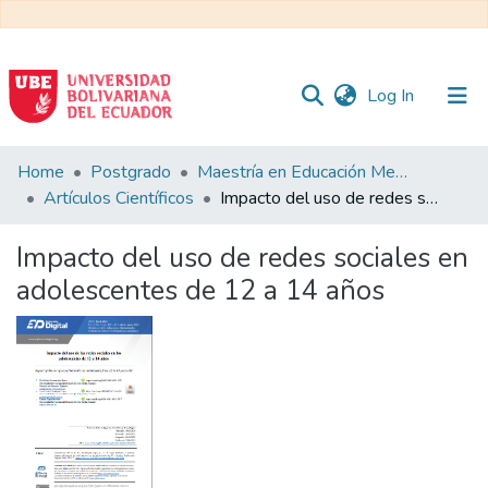
(current)
Log In
Communities
Home
Postgrado
Maestría en Educación Mención en Pedagogía en Entornos Digitales
&
Artículos Científicos
Impacto del uso de redes sociales en adolescentes de 12 a 14 años
Collections
Impacto del uso de redes sociales en
All of DSpace
adolescentes de 12 a 14 años
Statistics