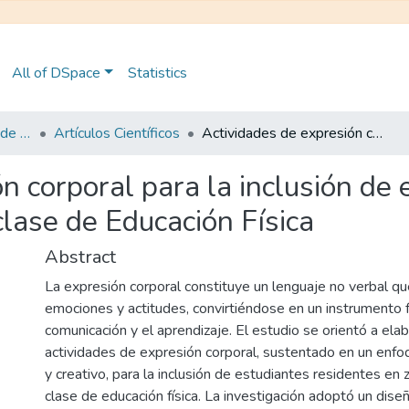
All of DSpace
Statistics
Maestría en Pedagogía de la Cultura Física - Mención en Educación Física Inclusiva
Artículos Científicos
Actividades de expresión corporal para la inclusión de estudiantes residentes en zonas rurales en la clase de Educación Física
n corporal para la inclusión de 
clase de Educación Física
Abstract
La expresión corporal constituye un lenguaje no verbal qu
emociones y actitudes, convirtiéndose en un instrumento 
comunicación y el aprendizaje. El estudio se orientó a ela
actividades de expresión corporal, sustentado en un enfoqu
y creativo, para la inclusión de estudiantes residentes en 
clase de educación física. La investigación adoptó un dis