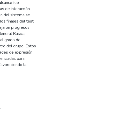
 alcance fue
mas de interacción
ión del sistema se
os finales del test
flejaron progresos
eneral Básica,
 al grado de
ntro del grupo. Estos
dades de expresión
renciadas para
 favoreciendo la
.