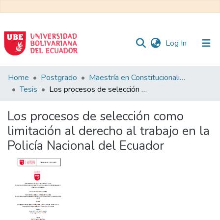
(current)
Log In
Communities
Home
Postgrado
Maestría en Constitucionalismo Contemporáneo y Gobernanza Local
&
Tesis
Los procesos de selección como limitación al derecho al trabajo en la Policía Nacional del Ecuador
Collections
Los procesos de selección como
All of DSpace
limitación al derecho al trabajo en la
Policía Nacional del Ecuador
Statistics