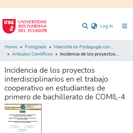
(current)
Log In
Communities
Home
Postgrado
Maestría en Pedagogía con Mención en Formación Técnica y Profesional
&
Artículos Científicos
Incidencia de los proyectos interdisciplinarios en el trabajo cooperativo en estudiantes de primero de bachillerato de COMIL-4
Collections
Incidencia de los proyectos
All of DSpace
interdisciplinarios en el trabajo
cooperativo en estudiantes de
Statistics
primero de bachillerato de COMIL-4