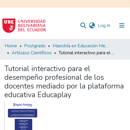
(current)
Log In
Communities
Home
Postgrado
Maestría en Educación Mención en Pedagogía en Entornos Digitales
&
Artículos Científicos
Tutorial interactivo para el desempeño profesional de los docentes mediado por la plataforma educativa Educaplay
Collections
Tutorial interactivo para el
All of DSpace
desempeño profesional de los
docentes mediado por la plataforma
Statistics
educativa Educaplay