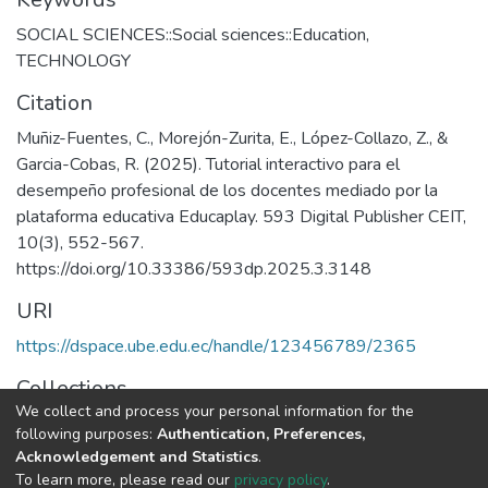
SOCIAL SCIENCES::Social sciences::Education
,
TECHNOLOGY
Citation
Muñiz-Fuentes, C., Morejón-Zurita, E., López-Collazo, Z., &
Garcia-Cobas, R. (2025). Tutorial interactivo para el
desempeño profesional de los docentes mediado por la
plataforma educativa Educaplay. 593 Digital Publisher CEIT,
10(3), 552-567.
https://doi.org/10.33386/593dp.2025.3.3148
URI
https://dspace.ube.edu.ec/handle/123456789/2365
Collections
We collect and process your personal information for the
Artículos Científicos
following purposes:
Authentication, Preferences,
Acknowledgement and Statistics
.
Full item page
To learn more, please read our
privacy policy
.