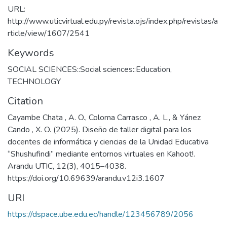
URL:
http://www.uticvirtual.edu.py/revista.ojs/index.php/revistas/a
rticle/view/1607/2541
Keywords
SOCIAL SCIENCES::Social sciences::Education
,
TECHNOLOGY
Citation
Cayambe Chata , A. O., Coloma Carrasco , A. L., & Yánez
Cando , X. O. (2025). Diseño de taller digital para los
docentes de informática y ciencias de la Unidad Educativa
“Shushufindi” mediante entornos virtuales en Kahoot!.
Arandu UTIC, 12(3), 4015–4038.
https://doi.org/10.69639/arandu.v12i3.1607
URI
https://dspace.ube.edu.ec/handle/123456789/2056