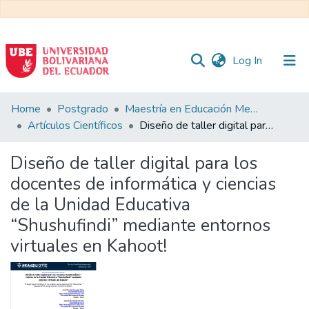
(current)
Log In
Communities
Home
Postgrado
Maestría en Educación Mención en Pedagogía en Entornos Digitales
&
Artículos Científicos
Diseño de taller digital para los docentes de informática y ciencias de la Unidad Educativa “Shushufindi” mediante entornos virtuales en Kahoot!
Collections
Diseño de taller digital para los
All of DSpace
docentes de informática y ciencias
de la Unidad Educativa
Statistics
“Shushufindi” mediante entornos
virtuales en Kahoot!