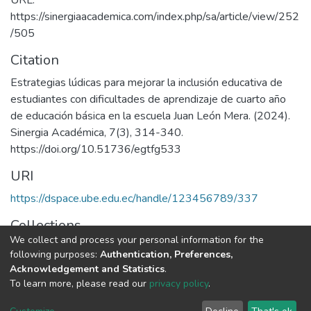
https://sinergiaacademica.com/index.php/sa/article/view/252
/505
Citation
Estrategias lúdicas para mejorar la inclusión educativa de
estudiantes con dificultades de aprendizaje de cuarto año
de educación básica en la escuela Juan León Mera. (2024).
Sinergia Académica, 7(3), 314-340.
https://doi.org/10.51736/egtfg533
URI
https://dspace.ube.edu.ec/handle/123456789/337
Collections
We collect and process your personal information for the
Artículos Científicos
following purposes:
Authentication, Preferences,
Acknowledgement and Statistics
.
Full item page
To learn more, please read our
privacy policy
.