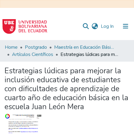
(current)
Log In
Communities
Home
Postgrado
Maestría en Educación Básica
&
Artículos Científicos
Estrategias lúdicas para mejorar la inclusión educativa de estudiantes con dificultades de aprendizaje de cuarto año de educación básica en la escuela Juan León Mera
Collections
Estrategias lúdicas para mejorar la
All of DSpace
inclusión educativa de estudiantes
con dificultades de aprendizaje de
Statistics
cuarto año de educación básica en la
escuela Juan León Mera