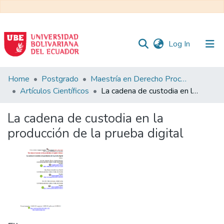
(current)
Log In
Communities
Home
Postgrado
Maestría en Derecho Procesal
&
Artículos Científicos
La cadena de custodia en la producción de la prueba digital
Collections
La cadena de custodia en la
All of DSpace
producción de la prueba digital
Statistics