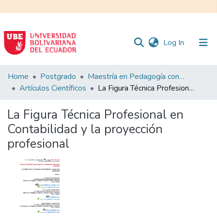
(current)
Log In
Communities
Home
Postgrado
Maestría en Pedagogía con Mención en Formación Técnica y Profesional
&
Artículos Científicos
La Figura Técnica Profesional en Contabilidad y la proyección profesional
Collections
La Figura Técnica Profesional en
All of DSpace
Contabilidad y la proyección
profesional
Statistics