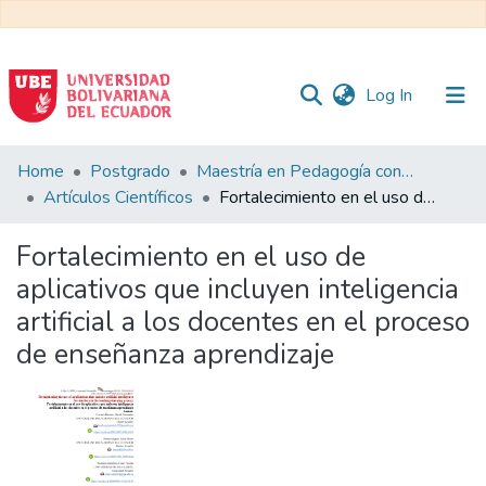
(current)
Log In
Communities
Home
Postgrado
Maestría en Pedagogía con Mención en Formación Técnica y Profesional
&
Artículos Científicos
Fortalecimiento en el uso de aplicativos que incluyen inteligencia artificial a los docentes en el proceso de enseñanza aprendizaje
Collections
Fortalecimiento en el uso de
All of DSpace
aplicativos que incluyen inteligencia
artificial a los docentes en el proceso
Statistics
de enseñanza aprendizaje