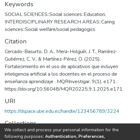
Keywords
SOCIAL SCIENCES::Social sciences::Education
,
INTERDISCIPLINARY RESEARCH AREAS::Caring
sciences::Social welfare/social pedagogics
Citation
Cercado-Basurto, D. A., Mera-Holguín, J. T., Ramírez-
Gutiérrez, C. V., & Martínez-Pérez, O. (2025).
Fortalecimiento en el uso de aplicativos que incluyen
inteligencia artificial a los docentes en el proceso de
enseñanza aprendizaje . MQRInvestigar, 9(1), e171.
https://doi.org/10.56048/MQR20225.9.1.2025.e171
URI
https://dspace.ube.edu.ec/handle/123456789/3224
Collections
We collect and process your personal information for the
Artículos Científicos
following purposes:
Authentication, Preferences,