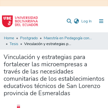
(current)
Log In
Communities
Home
Postgrado
Maestría en Pedagogía con Mención en Formación Técnica y Profesional
&
Tesis
Vinculación y estrategias para fortalecer las microempresas a través de las necesidades comunitarias de los establecimientos educativos técnicos de San Lorenzo provincia de Esmeraldas
Collections
Vinculación y estrategias para
All of DSpace
fortalecer las microempresas a
través de las necesidades
Statistics
comunitarias de los establecimientos
educativos técnicos de San Lorenzo
provincia de Esmeraldas