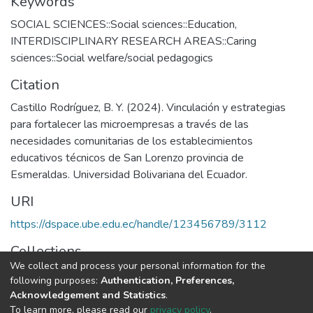
Keywords
SOCIAL SCIENCES::Social sciences::Education
,
INTERDISCIPLINARY RESEARCH AREAS::Caring
sciences::Social welfare/social pedagogics
Citation
Castillo Rodríguez, B. Y. (2024). Vinculación y estrategias
para fortalecer las microempresas a través de las
necesidades comunitarias de los establecimientos
educativos técnicos de San Lorenzo provincia de
Esmeraldas. Universidad Bolivariana del Ecuador.
URI
https://dspace.ube.edu.ec/handle/123456789/3112
Collections
We collect and process your personal information for the
Tesis
following purposes:
Authentication, Preferences,
Acknowledgement and Statistics
.
Full item page
To learn more, please read our
privacy policy
.