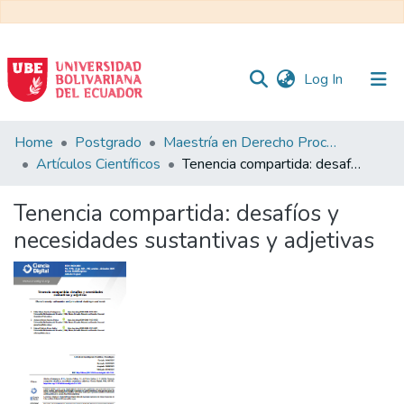
(current)
Log In
Communities
Home
Postgrado
Maestría en Derecho Procesal
&
Artículos Científicos
Tenencia compartida: desafíos y necesidades sustantivas y adjetivas
Collections
Tenencia compartida: desafíos y
All of DSpace
necesidades sustantivas y adjetivas
Statistics