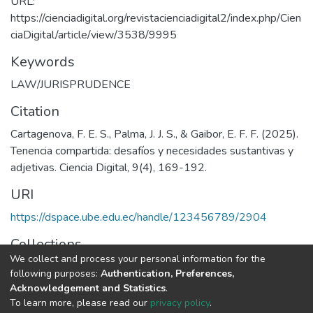
URL:
https://cienciadigital.org/revistacienciadigital2/index.php/Cien
ciaDigital/article/view/3538/9995
Keywords
LAW/JURISPRUDENCE
Citation
Cartagenova, F. E. S., Palma, J. J. S., & Gaibor, E. F. F. (2025).
Tenencia compartida: desafíos y necesidades sustantivas y
adjetivas. Ciencia Digital, 9(4), 169-192.
URI
https://dspace.ube.edu.ec/handle/123456789/2904
Collections
We collect and process your personal information for the
Artículos Científicos
following purposes:
Authentication, Preferences,
Acknowledgement and Statistics
.
Full item page
To learn more, please read our
privacy policy
.