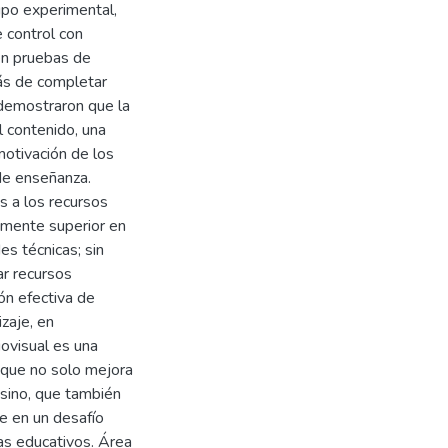
upo experimental,
e control con
 en pruebas de
más de completar
 demostraron que la
 contenido, una
otivación de los
de enseñanza.
 a los recursos
vamente superior en
es técnicas; sin
r recursos
ión efectiva de
zaje, en
ovisual es una
a que no solo mejora
 sino, que también
e en un desafío
as educativos. Área