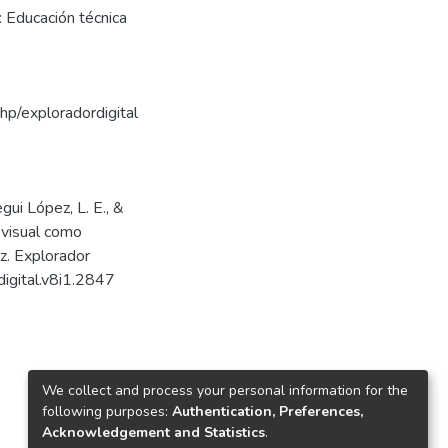
: Educación técnica
php/exploradordigital
egui López, L. E., &
ovisual como
z. Explorador
digital.v8i1.2847
We collect and process your personal information for the
following purposes:
Authentication, Preferences,
Acknowledgement and Statistics
.