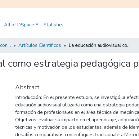
All of DSpace
Statistics
Maestría en Pedagogía con Mención en Formación Técnica y Profesional
Artículos Científicos
La educación audiovisual como estrategia pedagógica para la formación técnica automotriz
al como estrategia pedagógica p
Abstract
Introducción: En el presente estudio, se investigó la efect
educación audiovisual utilizada como una estrategia pedag
formación de profesionales en el área técnica de mecánica
Objetivos: evaluar su impacto en el aprendizaje, adquisici
técnicas y motivación de los estudiantes, además de identi
desafíos comparativos con enfoques tradicionales. Metod