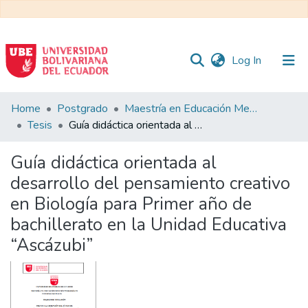
(current)
Log In
Communities
Home
Postgrado
Maestría en Educación Mención en Pedagogía en Entornos Digitales
&
Tesis
Guía didáctica orientada al desarrollo del pensamiento creativo en Biología para Primer año de bachillerato en la Unidad Educativa “Ascázubi”
Collections
Guía didáctica orientada al
All of DSpace
desarrollo del pensamiento creativo
en Biología para Primer año de
Statistics
bachillerato en la Unidad Educativa
“Ascázubi”