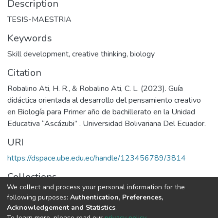
Description
TESIS-MAESTRIA
Keywords
Skill development
,
creative thinking
,
biology
Citation
Robalino Ati, H. R., & Robalino Ati, C. L. (2023). Guía
didáctica orientada al desarrollo del pensamiento creativo
en Biología para Primer año de bachillerato en la Unidad
Educativa “Ascázubi” . Universidad Bolivariana Del Ecuador.
URI
https://dspace.ube.edu.ec/handle/123456789/3814
Collections
We collect and process your personal information for the
Tesis
following purposes:
Authentication, Preferences,
Acknowledgement and Statistics
.
Full item page
To learn more, please read our
privacy policy
.