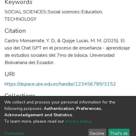
Keywords
SOCIAL SCIENCES::Social sciences::Education
,
TECHNOLOGY
Citation
Castro Monserrate, Y. D., & Quijije Lucas, M. M. (2025). El
uso del Chat GPT en el proceso de enseñanza - aprendizaje
de estudios sociales del 7mo de básica. Universidad
Bolivariana del Ecuador.
URI
https://dspace.ube.edu.ec/handle/123456789/3152
Collections
We collect and process your personal information for the
Tesis
following purposes:
Authentication, Preferences,
Acknowledgement and Statistics
.
Full item page
To learn more, please read our
privacy policy
.
Customize
Decline
That's ok