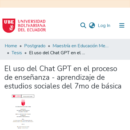
(current)
Log In
Communities
Home
Postgrado
Maestría en Educación Mención en Pedagogía en Entornos Digitales
&
Tesis
El uso del Chat GPT en el proceso de enseñanza - aprendizaje de estudios sociales del 7mo de básica
Collections
El uso del Chat GPT en el proceso
All of DSpace
de enseñanza - aprendizaje de
estudios sociales del 7mo de básica
Statistics