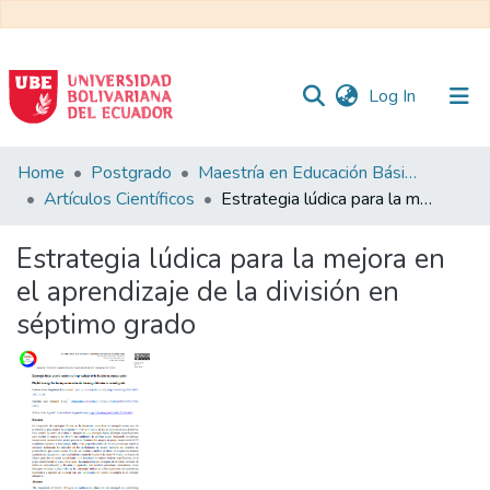
(current)
Log In
Communities
Home
Postgrado
Maestría en Educación Básica
&
Artículos Científicos
Estrategia lúdica para la mejora en el aprendizaje de la división en séptimo grado
Collections
Estrategia lúdica para la mejora en
All of DSpace
el aprendizaje de la división en
séptimo grado
Statistics