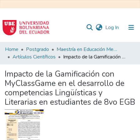
(current)
Log In
Communities
Home
Postgrado
Maestría en Educación Mención en Pedagogía en Entornos Digitales
&
Artículos Científicos
Impacto de la Gamificación con MyClassGame en el desarrollo de competencias Lingüísticas y Literarias en estudiantes de 8vo EGB
Collections
Impacto de la Gamificación con
All of DSpace
MyClassGame en el desarrollo de
competencias Lingüísticas y
Statistics
Literarias en estudiantes de 8vo EGB