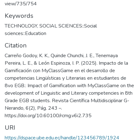
view/735/754
Keywords
TECHNOLOGY
,
SOCIAL SCIENCES::Social
sciences::Education
Citation
Carreño Godoy, K. K., Quinde Chunchi, J. E., Tenemaya
Pereira, L. E., & León Espinoza, I. P. (2025). Impacto de la
Gamificación con MyClassGame en el desarrollo de
competencias Lingüísticas y Literarias en estudiantes de
8vo EGB.: Impact of Gamification with MyClassGame on the
development of Linguistic and Literary competencies in 8th
Grade EGB students. Revista Científica Multidisciplinar G-
Nerando, 6(2), Pág. 243 –.
https://doi.org/10.60100/rcmg.v6i2.735
URI
https://dspace.ube.edu.ec/handle/123456789/1924