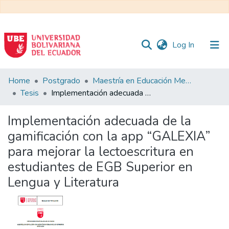
(current)
Log In
Communities
Home
Postgrado
Maestría en Educación Mención en Pedagogía en Entornos Digitales
&
Tesis
Implementación adecuada de la gamificación con la app “GALEXIA” para mejorar la lectoescritura en estudiantes de EGB Superior en Lengua y Literatura
Collections
Implementación adecuada de la
All of DSpace
gamificación con la app “GALEXIA”
para mejorar la lectoescritura en
Statistics
estudiantes de EGB Superior en
Lengua y Literatura