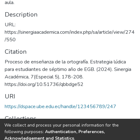
aula.
Description
URL:
https://sinergiaacademica.com/index.php/sa/article/view/274
/550
Citation
Proceso de enseñanza de la ortografía. Estrategia lúdica
para estudiantes de séptimo año de EGB. (2024). Sinergia
Académica, 7(Especial 5), 178-208.
https://doi.org/10.51736/qbbdge52
URI
https://dspace.ube.edu.ec/handle/123456789/247
Collections
We collect and process your personal information for the
Artículos Científicos
following purposes:
Authentication, Preferences,
Acknowledgement and Statistics
.