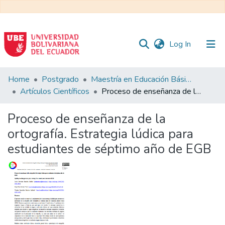
(current)
Log In
Communities
Home
Postgrado
Maestría en Educación Básica
&
Artículos Científicos
Proceso de enseñanza de la ortografía. Estrategia lúdica para estudiantes de séptimo año de EGB
Collections
Proceso de enseñanza de la
All of DSpace
ortografía. Estrategia lúdica para
estudiantes de séptimo año de EGB
Statistics