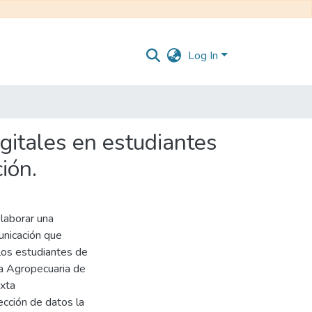
Log In
igitales en estudiantes
ión.
elaborar una
unicación que
 los estudiantes de
ca Agropecuaria de
ixta
ección de datos la