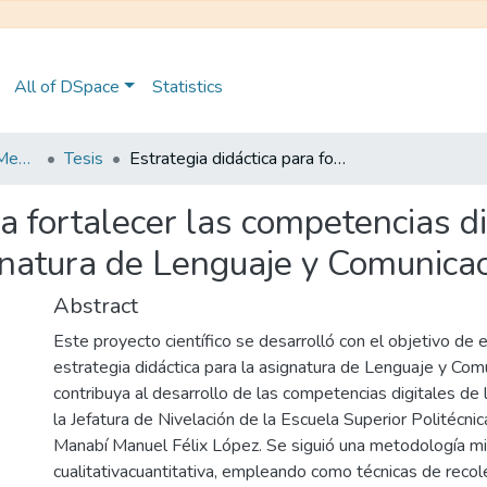
All of DSpace
Statistics
Maestría en Educación Mención en Pedagogía en Entornos Digitales
Tesis
Estrategia didáctica para fortalecer las competencias digitales en estudiantes de nivelación en la asignatura de Lenguaje y Comunicación.
ra fortalecer las competencias d
gnatura de Lenguaje y Comunicac
Abstract
Este proyecto científico se desarrolló con el objetivo de 
estrategia didáctica para la asignatura de Lenguaje y Com
contribuya al desarrollo de las competencias digitales de
la Jefatura de Nivelación de la Escuela Superior Politécni
Manabí Manuel Félix López. Se siguió una metodología m
cualitativacuantitativa, empleando como técnicas de recol