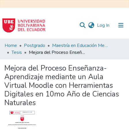
(current)
Log In
Communities
Home
Postgrado
Maestría en Educación Mención en Pedagogía en Entornos Digitales
&
Tesis
Mejora del Proceso Enseñanza-Aprendizaje mediante un Aula Virtual Moodle con Herramientas Digitales en 10mo Año de Ciencias Naturales
Collections
Mejora del Proceso Enseñanza-
All of DSpace
Aprendizaje mediante un Aula
Virtual Moodle con Herramientas
Statistics
Digitales en 10mo Año de Ciencias
Naturales