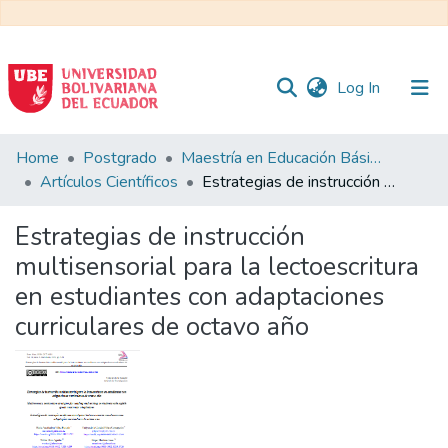
(current)
Log In
Communities
Home
Postgrado
Maestría en Educación Básica
&
Artículos Científicos
Estrategias de instrucción multisensorial para la lectoescritura en estudiantes con adaptaciones curriculares de octavo año
Collections
Estrategias de instrucción
All of DSpace
multisensorial para la lectoescritura
en estudiantes con adaptaciones
Statistics
curriculares de octavo año