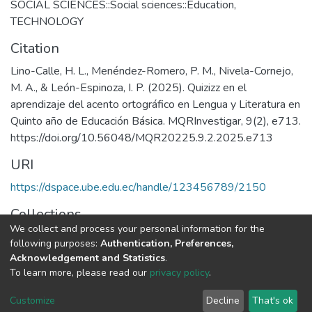
SOCIAL SCIENCES::Social sciences::Education
,
TECHNOLOGY
Citation
Lino-Calle, H. L., Menéndez-Romero, P. M., Nivela-Cornejo,
M. A., & León-Espinoza, I. P. (2025). Quizizz en el
aprendizaje del acento ortográfico en Lengua y Literatura en
Quinto año de Educación Básica. MQRInvestigar, 9(2), e713.
https://doi.org/10.56048/MQR20225.9.2.2025.e713
URI
https://dspace.ube.edu.ec/handle/123456789/2150
Collections
We collect and process your personal information for the
Artículos Científicos
following purposes:
Authentication, Preferences,
Acknowledgement and Statistics
.
Full item page
To learn more, please read our
privacy policy
.
Customize
Decline
That's ok
DSpace software
copyright © 2002-2026
LYRASIS