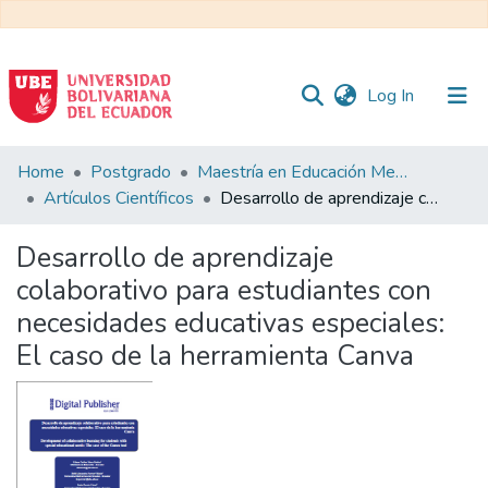
(current)
Log In
Communities
Home
Postgrado
Maestría en Educación Mención en Pedagogía en Entornos Digitales
&
Artículos Científicos
Desarrollo de aprendizaje colaborativo para estudiantes con necesidades educativas especiales: El caso de la herramienta Canva
Collections
Desarrollo de aprendizaje
All of DSpace
colaborativo para estudiantes con
necesidades educativas especiales:
Statistics
El caso de la herramienta Canva