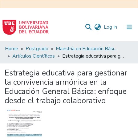
(current)
Log In
Communities
Home
Postgrado
Maestría en Educación Básica
&
Artículos Científicos
Estrategia educativa para gestionar la convivencia armónica en la Educación General Básica: enfoque desde el trabajo colaborativo
Collections
Estrategia educativa para gestionar
All of DSpace
la convivencia armónica en la
Educación General Básica: enfoque
Statistics
desde el trabajo colaborativo