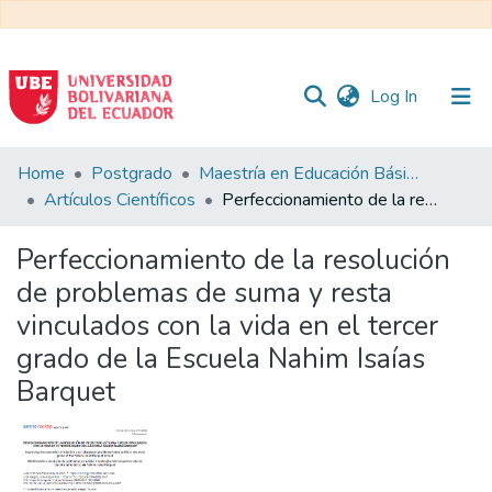
(current)
Log In
Communities
Home
Postgrado
Maestría en Educación Básica
&
Artículos Científicos
Perfeccionamiento de la resolución de problemas de suma y resta vinculados con la vida en el tercer grado de la Escuela Nahim Isaías Barquet
Collections
Perfeccionamiento de la resolución
All of DSpace
de problemas de suma y resta
vinculados con la vida en el tercer
Statistics
grado de la Escuela Nahim Isaías
Barquet