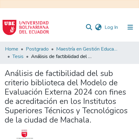
(current)
Log In
Communities
Home
Postgrado
Maestría en Gestión Educativa
&
Tesis
Análisis de factibilidad del sub criterio biblioteca del Modelo de Evaluación Externa 2024 con fines de acreditación en los Institutos Superiores Técnicos y Tecnológicos de la ciudad de Machala.
Collections
Análisis de factibilidad del sub
All of DSpace
criterio biblioteca del Modelo de
Evaluación Externa 2024 con fines
Statistics
de acreditación en los Institutos
Superiores Técnicos y Tecnológicos
de la ciudad de Machala.