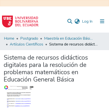
(current)
Log In
Communities
Home
Postgrado
Maestría en Educación Básica
&
Artículos Científicos
Sistema de recursos didácticos digitales para la resolución de problemas matemáticos en Educación General Básica
Collections
Sistema de recursos didácticos
All of DSpace
digitales para la resolución de
problemas matemáticos en
Statistics
Educación General Básica