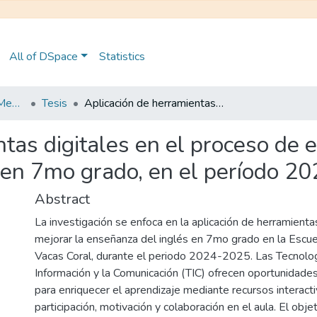
All of DSpace
Statistics
Maestría en Educación Mención en Pedagogía en Entornos Digitales
Tesis
Aplicación de herramientas digitales en el proceso de enseñanza-aprendizaje de la asignatura Inglés en 7mo grado, en el período 2024-2025
ntas digitales en el proceso de
s en 7mo grado, en el período 
Abstract
La investigación se enfoca en la aplicación de herramienta
mejorar la enseñanza del inglés en 7mo grado en la Escue
Vacas Coral, durante el periodo 2024-2025. Las Tecnolog
Información y la Comunicación (TIC) ofrecen oportunidades
para enriquecer el aprendizaje mediante recursos interact
participación, motivación y colaboración en el aula. El obje