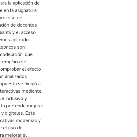
ra la aplicación de
e en la asignatura
 proceso de
tación de docentes
iantil y el acceso
hemos aplicado
eóricos son:
y modelación, que
l empírico se
comprobar el efecto
ron analizados
opuesta se dirigió a
nteractivas mediante
e inclusivo y
esta pretende mejorar
 y digitales. Este
ucativas modernas y
e el uso de
ra mejorar el