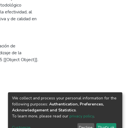
etodológico
a efectividad, al
iva y de calidad en
ación de
izaje de la
 [[Object Object]].
We collect and process your personal information for the
following purposes:
Authentication, Preferences,
Acknowledgement and Statistics
.
To learn more, please read our
privacy policy
.
Customize
Decline
That's ok