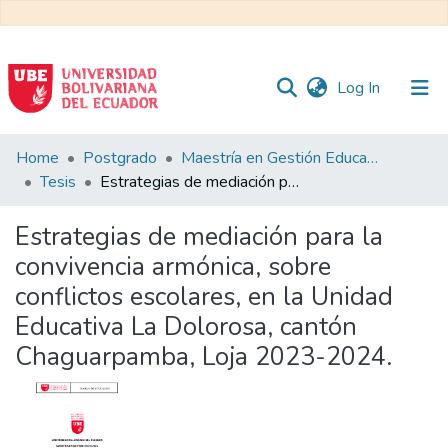
(current)
Log In
Communities
Home
Postgrado
Maestría en Gestión Educativa
&
Tesis
Estrategias de mediación para la convivencia armónica, sobre conflictos escolares, en la Unidad Educativa La Dolorosa, cantón Chaguarpamba, Loja 2023-2024.
Collections
Estrategias de mediación para la
All of DSpace
convivencia armónica, sobre
conflictos escolares, en la Unidad
Statistics
Educativa La Dolorosa, cantón
Chaguarpamba, Loja 2023-2024.