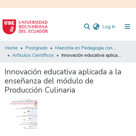
(current)
Log In
Communities
Home
Postgrado
Maestría en Pedagogía con Mención en Formación Técnica y Profesional
&
Artículos Científicos
Innovación educativa aplicada a la enseñanza del módulo de Producción Culinaria
Collections
Innovación educativa aplicada a la
All of DSpace
enseñanza del módulo de
Producción Culinaria
Statistics