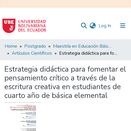
(current)
Log In
Communities
Home
Postgrado
Maestría en Educación Básica
&
Artículos Científicos
Estrategia didáctica para fomentar el pensamiento crítico a través de la escritura creativa en estudiantes de cuarto año de básica elemental
Collections
Estrategia didáctica para fomentar el
All of DSpace
pensamiento crítico a través de la
escritura creativa en estudiantes de
Statistics
cuarto año de básica elemental