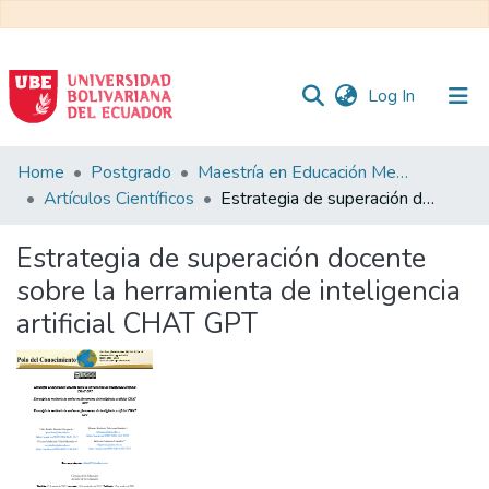
(current)
Log In
Communities
Home
Postgrado
Maestría en Educación Mención en Pedagogía en Entornos Digitales
&
Artículos Científicos
Estrategia de superación docente sobre la herramienta de inteligencia artificial CHAT GPT
Collections
Estrategia de superación docente
All of DSpace
sobre la herramienta de inteligencia
artificial CHAT GPT
Statistics