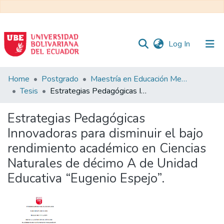
(current)
Log In
Communities
Home
Postgrado
Maestría en Educación Mención en Pedagogía en Entornos Digitales
&
Tesis
Estrategias Pedagógicas Innovadoras para disminuir el bajo rendimiento académico en Ciencias Naturales de décimo A de Unidad Educativa “Eugenio Espejo”.
Collections
Estrategias Pedagógicas
All of DSpace
Innovadoras para disminuir el bajo
rendimiento académico en Ciencias
Statistics
Naturales de décimo A de Unidad
Educativa “Eugenio Espejo”.