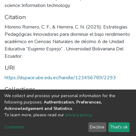
science::Information technology
Citation
Moreno Romero, C. F., & Herrera, C. N. (2025). Estrategias
Pedagógicas Innovadoras para disminuir el bajo rendimiento
académico en Ciencias Naturales de décimo A de Unidad
Educativa “Eugenio Espejo” . Universidad Bolivariana Del
Ecuador.
URI
https://dspace.ube.edu.ec/handle/123456789/2293
Collections
We collect and process your personal information for the
Tesis
following purposes:
Authentication, Preferences,
Acknowledgement and Statistics
.
Full item page
To learn more, please read our
privacy policy
.
Customize
Decline
That's ok
DSpace software
copyright © 2002-2026
LYRASIS