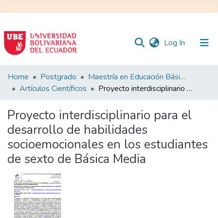
(current)
Log In
Communities
Home
Postgrado
Maestría en Educación Básica
&
Artículos Científicos
Proyecto interdisciplinario para el desarrollo de habilidades socioemocionales en los estudiantes de sexto de Básica Media
Collections
Proyecto interdisciplinario para el
All of DSpace
desarrollo de habilidades
socioemocionales en los estudiantes
Statistics
de sexto de Básica Media