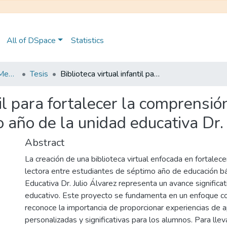
All of DSpace
Statistics
Maestría en Educación Mención en Pedagogía en Entornos Digitales
Tesis
Biblioteca virtual infantil para fortalecer la comprensión lectora en los estudiantes del séptimo año de la unidad educativa Dr. Julio Álvarez
til para fortalecer la comprensió
 año de la unidad educativa Dr. 
Abstract
La creación de una biblioteca virtual enfocada en fortalec
lectora entre estudiantes de séptimo año de educación bá
Educativa Dr. Julio Álvarez representa un avance significa
educativo. Este proyecto se fundamenta en un enfoque co
reconoce la importancia de proporcionar experiencias de a
personalizadas y significativas para los alumnos. Para lle