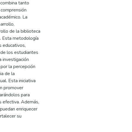
 combina tanto
a comprensión
 académico. La
rrollo,
llo de la biblioteca
a. Esta metodología
s educativos,
 de los estudiantes
a investigación
 por la percepción
ia de la
al. Esta iniciativa
ién promover
parándolos para
 efectiva. Además,
 puedan enriquecer
rtalecer su