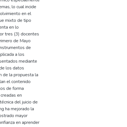
émico especialmente
mas, lo cual incide
olvimiento en el
ue mixto de tipo
enta en lo
or tres (3) docentes
 Primero de Mayo
 instrumentos de
plicada a los
resentados mediante
 de los datos
n de la propuesta la
lan el contenido
tos de forma
 creadas en
écnica del juicio de
ng ha mejorado la
mostrado mayor
onfianza en aprender