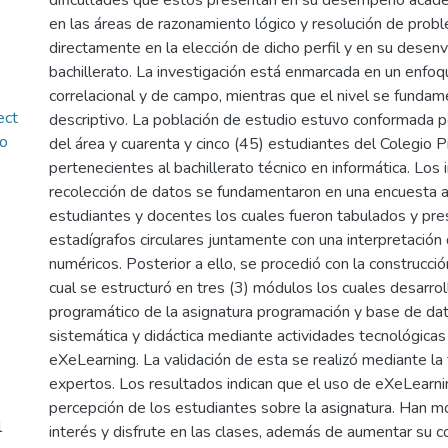
dificultades que estos presentan en su desempeño acad
en las áreas de razonamiento lógico y resolución de proble
directamente en la elección de dicho perfil y en su desenv
bachillerato. La investigación está enmarcada en un enfoq
correlacional y de campo, mientras que el nivel se fundam
ect
descriptivo. La población de estudio estuvo conformada p
ro
del área y cuarenta y cinco (45) estudiantes del Colegio
pertenecientes al bachillerato técnico en informática. Los
recolección de datos se fundamentaron en una encuesta a
estudiantes y docentes los cuales fueron tabulados y p
estadígrafos circulares juntamente con una interpretación
numéricos. Posterior a ello, se procedió con la construcció
cual se estructuró en tres (3) módulos los cuales desarrol
programático de la asignatura programación y base de da
sistemática y didáctica mediante actividades tecnológicas
eXeLearning. La validación de esta se realizó mediante la t
expertos. Los resultados indican que el uso de eXeLearni
percepción de los estudiantes sobre la asignatura. Han 
l
interés y disfrute en las clases, además de aumentar su c