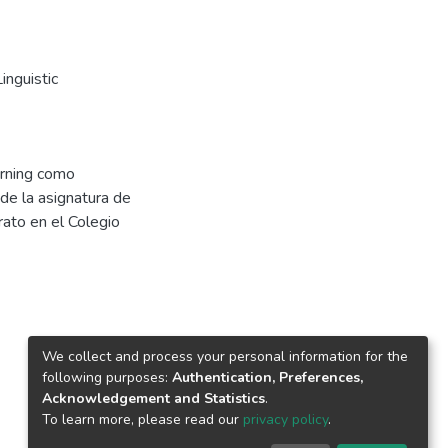
nguistic
earning como
 de la asignatura de
ato en el Colegio
We collect and process your personal information for the
following purposes:
Authentication, Preferences,
Acknowledgement and Statistics
.
To learn more, please read our
privacy policy
.