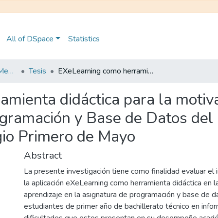
All of DSpace
Statistics
Maestría en Educación Mención en Pedagogía en Entornos Digitales
Tesis
EXeLearning como herramienta didáctica para la motivación en el aprendizaje de la asignatura de Programación y Base de Datos del primer año de bachillerato en el Colegio Primero de Mayo
mienta didáctica para la motiva
ogramación y Base de Datos del
egio Primero de Mayo
Abstract
La presente investigación tiene como finalidad evaluar el
la aplicación eXeLearning como herramienta didáctica en l
aprendizaje en la asignatura de programación y base de d
estudiantes de primer año de bachillerato técnico en infor