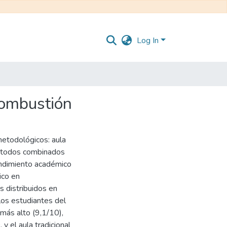
Log In
combustión
metodológicos: aula
ta, todos combinados
endimiento académico
ico en
s distribuidos en
os estudiantes del
más alto (9,1/10),
 y el aula tradicional