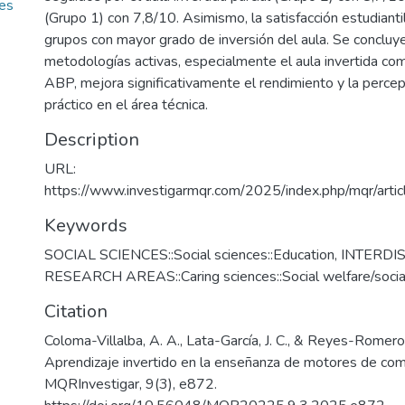
res
(Grupo 1) con 7,8/10. Asimismo, la satisfacción estudianti
grupos con mayor grado de inversión del aula. Se concluye
metodologías activas, especialmente el aula invertida co
ABP, mejora significativamente el rendimiento y la percep
práctico en el área técnica.
Description
URL:
https://www.investigarmqr.com/2025/index.php/mqr/art
Keywords
SOCIAL SCIENCES::Social sciences::Education
,
INTERDI
RESEARCH AREAS::Caring sciences::Social welfare/socia
Citation
Coloma-Villalba, A. A., Lata-García, J. C., & Reyes-Romero,
Aprendizaje invertido en la enseñanza de motores de com
MQRInvestigar, 9(3), e872.