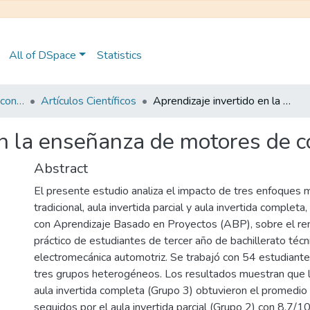
All of DSpace
Statistics
Maestría en Pedagogía con Mención en Formación Técnica y Profesional
Artículos Científicos
Aprendizaje invertido en la enseñanza de motores de combustión
en la enseñanza de motores de 
Abstract
El presente estudio analiza el impacto de tres enfoques 
tradicional, aula invertida parcial y aula invertida comple
con Aprendizaje Basado en Proyectos (ABP), sobre el r
práctico de estudiantes de tercer año de bachillerato técn
electromecánica automotriz. Se trabajó con 54 estudiante
tres grupos heterogéneos. Los resultados muestran que l
aula invertida completa (Grupo 3) obtuvieron el promedio 
seguidos por el aula invertida parcial (Grupo 2) con 8,7/10,