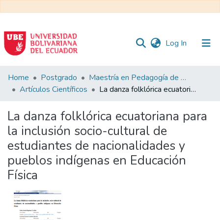
(current)
Log In
Communities
Home
Postgrado
Maestría en Pedagogía de la Cultura Física - Mención en Educación Física Inclusiva
&
Artículos Científicos
La danza folklórica ecuatoriana para la inclusión socio-cultural de estudiantes de nacionalidades y pueblos indígenas en Educación Física
Collections
La danza folklórica ecuatoriana para
All of DSpace
la inclusión socio-cultural de
estudiantes de nacionalidades y
Statistics
pueblos indígenas en Educación
Física