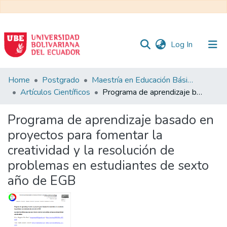
(current)
Log In
Communities
Home
Postgrado
Maestría en Educación Básica
&
Artículos Científicos
Programa de aprendizaje basado en proyectos para fomentar la creatividad y la resolución de problemas en estudiantes de sexto año de EGB
Collections
Programa de aprendizaje basado en
All of DSpace
proyectos para fomentar la
creatividad y la resolución de
Statistics
problemas en estudiantes de sexto
año de EGB