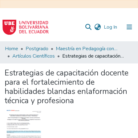
(current)
Log In
Communities
Home
Postgrado
Maestría en Pedagogía con Mención en Formación Técnica y Profesional
&
Artículos Científicos
Estrategias de capacitación docente para el fortalecimiento de habilidades blandas enlaformación técnica y profesiona
Collections
Estrategias de capacitación docente
All of DSpace
para el fortalecimiento de
habilidades blandas enlaformación
Statistics
técnica y profesiona