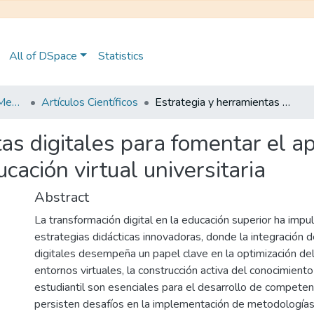
All of DSpace
Statistics
Maestría en Educación Mención en Pedagogía en Entornos Digitales
Artículos Científicos
Estrategia y herramientas digitales para fomentar el aprendizaje constructivista en la educación virtual universitaria
as digitales para fomentar el a
ucación virtual universitaria
Abstract
La transformación digital en la educación superior ha imp
estrategias didácticas innovadoras, donde la integración 
digitales desempeña un papel clave en la optimización del
entornos virtuales, la construcción activa del conocimiento 
estudiantil son esenciales para el desarrollo de competen
persisten desafíos en la implementación de metodología