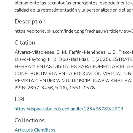
plenamente las tecnologías emergentes, especialmente en 
calidad de la retroalimentación y la personalización del ap
Description
https://editorialibkn.com/index.php/Yachasun/article/view
Citation
Álvarez-Villacreses, B. M., Farfán-Menéndez, L. B., Pisco-R
Bravo-Faytong, F., & Tapia-Bastidas, T. (2025). ESTRAT
HERRAMIENTAS DIGITALES PARA FOMENTAR EL A
CONSTRUCTIVISTA EN LA EDUCACIÓN VIRTUAL UNI
REVISTA CIENTÍFICA MULTIDISCIPLINARIA ARBITR
ISSN: 2697-3456, 9(16), 1551-1578.
URI
https://dspace.ube.edu.ec/handle/123456789/1609
Collections
Artículos Científicos