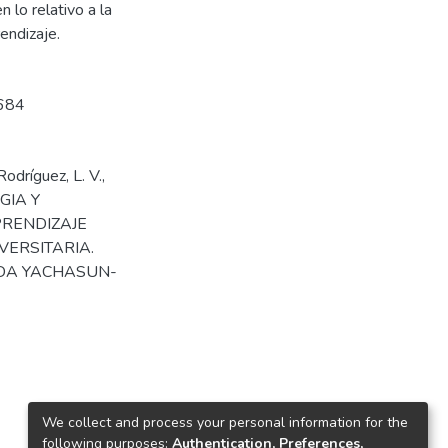
lo relativo a la
rendizaje.
/684
odríguez, L. V.,
EGIA Y
PRENDIZAJE
VERSITARIA.
ADA YACHASUN-
We collect and process your personal information for the
following purposes:
Authentication, Preferences,