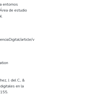
ia entornos
 Área de estudio
l.
enciaDigital/article/v
ation
ez, J. del C., &
digitales en la
-155.