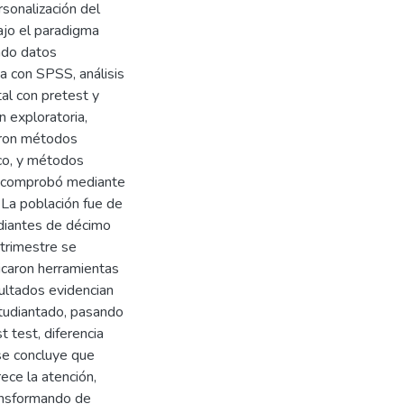
rsonalización del
ajo el paradigma
ndo datos
da con SPSS, análisis
al con pretest y
n exploratoria,
zaron métodos
ico, y métodos
se comprobó mediante
 La población fue de
diantes de décimo
trimestre se
icaron herramientas
sultados evidencian
studiantado, pasando
 test, diferencia
se concluye que
rece la atención,
ransformando de