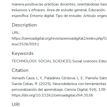
manera positiva las prácticas docentes, orientándolas hac
inclusivos y eficaces. Área de estudio general: Educación.
específica: Entorno digital. Tipo de estudio: Artículo origina
Description
URL:
https://cienciadigital.org/revistacienciadigital2/index.php/Ci
iew/3536/9991
Keywords
TECHNOLOGY
,
SOCIAL SCIENCES::Social sciences::Educ
Citation
Almachi Caiza, L. Y., Paladines Córdova, L. E., Parreño Sánch
García Cobas, R. (2025). Neurodidáctica con herramientas 
personalización del aprendizaje. Ciencia Digital, 9(4), 138
https://doi.org/10.33262/cienciadigital.v9i4.3536
URI