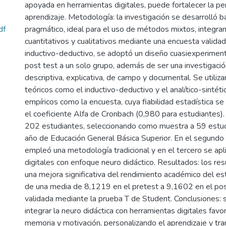
apoyada en herramientas digitales, puede fortalecer la pe
aprendizaje. Metodología: la investigación se desarrolló b
df
pragmático, ideal para el uso de métodos mixtos, integra
cuantitativos y cualitativos mediante una encuesta valida
inductivo-deductivo, se adoptó un diseño cuasiexperiment
post test a un solo grupo, además de ser una investigació
descriptiva, explicativa, de campo y documental. Se utili
teóricos como el inductivo-deductivo y el analítico-sintét
empíricos como la encuesta, cuya fiabilidad estadística 
el coeficiente Alfa de Cronbach (0,980 para estudiantes).
202 estudiantes, seleccionando como muestra a 59 estu
año de Educación General Básica Superior. En el segundo 
empleó una metodología tradicional y en el tercero se apl
digitales con enfoque neuro didáctico. Resultados: los re
una mejora significativa del rendimiento académico del e
de una media de 8,1219 en el pretest a 9,1602 en el post
validada mediante la prueba T de Student. Conclusiones: 
integrar la neuro didáctica con herramientas digitales favo
memoria y motivación, personalizando el aprendizaje y t